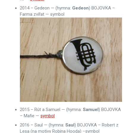
2014 – Gedeon — (hymna:
Gedeon
) BOJOVKA –
Farma zvířat — symbol
2015 – Rút a Samuel — (hymna:
Samuel
) BOJOVKA
– Mafie —
symbol
2016 – Saul — (hymna:
Saul
) BOJOVKA – Robert z
Lesa (na motivy Robina Hooda) –symbol