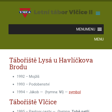
MENU
MENU
Tábořiště Lysá u Havlíčkova
Brodu
1992 – Mojžíš
1993 – Podobenství
1994 – Jákob — (hymna:
Ví
) —
symbol
Tábořiště Vlčice
1995 – Pavlovy cesty — (hymna:
Tobě patří