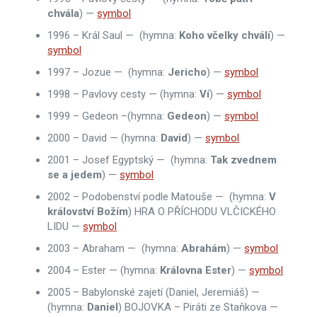
chvála
) —
symbol
1996 – Král Saul — (hymna:
Koho včelky chválí
) —
symbol
1997 – Jozue — (hymna:
Jericho
) —
symbol
1998 – Pavlovy cesty — (hymna:
Ví
) —
symbol
1999 – Gedeon –(hymna:
Gedeon
) —
symbol
2000 – David — (hymna:
David
) —
symbol
2001 – Josef Egyptský — (hymna:
Tak zvednem
se a jedem
) —
symbol
2002 – Podobenství podle Matouše — (hymna:
V
království Božím
) HRA O PŘÍCHODU VLČICKÉHO
LIDU —
symbol
2003 – Abraham — (hymna:
Abrahám
) —
symbol
2004 – Ester — (hymna:
Královna Ester
) —
symbol
2005 – Babylonské zajetí (Daniel, Jeremiáš) —
(hymna:
Daniel
) BOJOVKA – Piráti ze Staňkova —