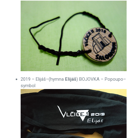
2019 – Elijáš–(hymna
Elijáš
) BOJOVKA – Popoupo–
symbol