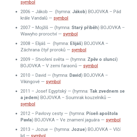
symbol
2006 – Jákob — (hymna:
Jákob
) BOJOVKA – Pád
krále Vandalů —
symbol
2007 – Mojžíš — (hymna:
Starý příběh
) BOJOVKA –
Wawyho proroctví —
symbol
2008 – Elijáš — (hymna:
Elijáš
) BOJOVKA –
Záchrana čtyř proroků —
symbol
2009 – Stvoření světa — (hymna:
Zpěv o slunci
)
BOJOVKA – V zemi faraonů —
symbol
2010 – David — (hymna:
David
) BOJOVKA –
Vikingové —
symbol
2011 – Josef Egyptský — (hymna:
Tak
zvednem se
a jedem
) BOJOVKA – Soumrak kouzelníků —
symbol
2012 – Pavlovy cesty — (hymna:
Píseň apoštola
Pavla
) BOJOVKA – Ve znamení jaguára —
symbol
2013 – Jozue — (hymna:
Jozue
) BOJOVKA – Vlčí
lid —
symbol